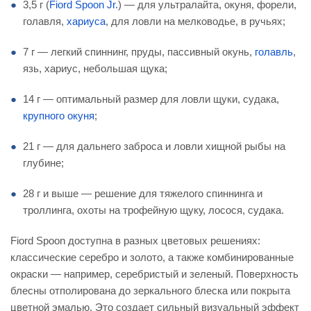
3,5 г (
Fiord Spoon Jr.
) — для ультралайта, окуня, форели,
голавля,
хариуса
, для ловли на мелководье, в ручьях;
7 г — легкий спиннинг, пруды, пассивный окунь,
голавль
,
язь, хариус, небольшая щука;
14 г — оптимальный размер для ловли щуки, судака,
крупного окуня
;
21 г — для дальнего заброса и ловли хищной рыбы на
глубине;
28 г и выше — решение для тяжелого спиннинга и
троллинга, охоты на трофейную щуку, лосося, судака.
Fiord Spoon доступна в разных цветовых решениях:
классические серебро и золото, а также комбинированные
окраски — например, серебристый и зеленый. Поверхность
блесны отполирована до зеркального блеска или покрыта
цветной эмалью. Это создает сильный визуальный эффект