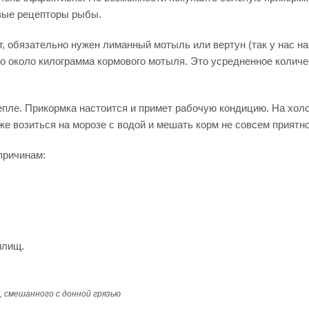
овые рецепторы рыбы.
нт, обязательно нужен лиманный мотыль или вертун (так у нас н
о около килограмма кормового мотыля. Это усредненное количес
пле. Прикормка настоится и примет рабочую кондицию. На хол
е возиться на морозе с водой и мешать корм не совсем приятно
причинам:
илищ.
 смешанного с донной грязью