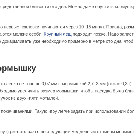
средственной близости ото дна. Можно даже опустить кормушку
о первые поклевки начинаются через 10–15 минут. Правда, раз
раются мелкие особи.
Крупный лещ
подходит позже. Надо запаст
о докармливать уже необходимо примерно в метре ото дна, чтоб
мормышку
 леска не тоньше 0,07 мм с мормышкой 2,7–3 мм (около 0,3 г).
обходимо увеличить размер мормышки, чтобы насадка была ближ
пучок из двух–пяти мотылей.
окачиваниями. Такую игру легче задать при использовании бо
дну (три–пять раз) с последующим медленным отрывом мормышк