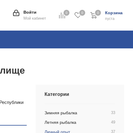
Войти
Корзина
0
0
0
0
Мой кабинет
пуста
илище
Категории
 Республики
Зимняя рыбалка
33
Летняя рыбалка
49
Личный опыт
37