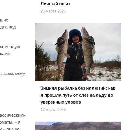
Личный опыт
26 марта 2026
ьших
 дна под
рекомендую
ками.
остоянно слежу
Зимняя рыбалка без иллюзий: как
я прошла путь от слез на льду до
уверенных уловов
12 марта 2026
лассическими
оматы, – я
 – она не