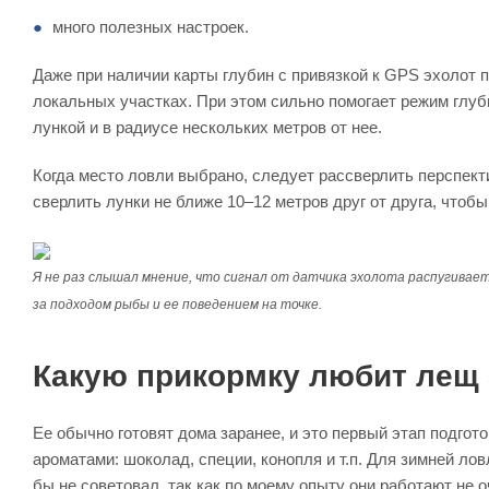
много полезных настроек.
Даже при наличии карты глубин с привязкой к GPS эхолот п
локальных участках. При этом сильно помогает режим глуб
лункой и в радиусе нескольких метров от нее.
Когда место ловли выбрано, следует рассверлить перспек
сверлить лунки не ближе 10–12 метров друг от друга, чтоб
Я не раз слышал мнение, что сигнал от датчика эхолота распугивае
за подходом рыбы и ее поведением на точке.
Какую прикормку любит лещ
Ее обычно готовят дома заранее, и это первый этап подго
ароматами: шоколад, специи, конопля и т.п. Для зимней лов
бы не советовал, так как по моему опыту они работают не 