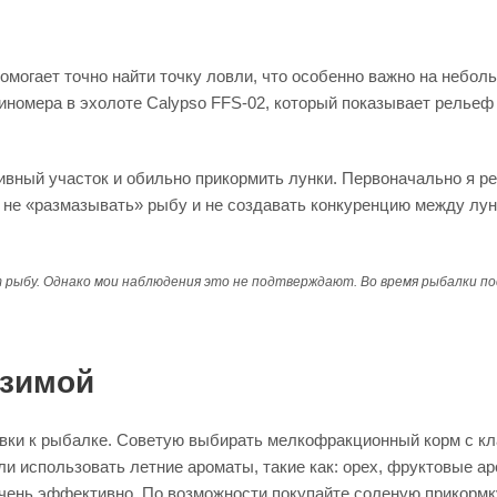
омогает точно найти точку ловли, что особенно важно на небол
иномера в эхолоте Calypso FFS-02, который показывает рельеф
тивный участок и обильно прикормить лунки. Первоначально я 
ы не «размазывать» рыбу и не создавать конкуренцию между лун
т рыбу. Однако мои наблюдения это не подтверждают. Во время рыбалки п
 зимой
товки к рыбалке. Советую выбирать мелкофракционный корм с к
ли использовать летние ароматы, такие как: орех, фруктовые ар
очень эффективно. По возможности покупайте соленую прикормку