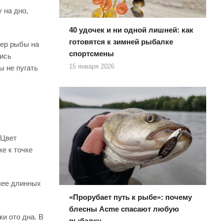
 на дно,
40 удочек и ни одной лишней: как
готовятся к зимней рыбалке
мер рыбы на
спортсмены
ись
15 января 2026
ы не пугать
 Цвет
е к точке
лее длинных
«Прорубает путь к рыбе»: почему
блесны Acme спасают любую
и ото дна. В
рыбалку