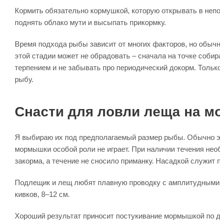
Кормить обязательно кормушкой, которую открывать в непо
поднять облако мути и высыпать прикормку.
Время подхода рыбы зависит от многих факторов, но обычн
этой стадии может не обрадовать – сначала на точке соби
терпением и не забывать про периодический докорм. Тольк
рыбу.
Снасти для ловли леща на 
Я выбираю их под предполагаемый размер рыбы. Обычно это
мормышки особой роли не играет. При наличии течения не
закорма, а течение не сносило приманку. Насадкой служит 
Подлещик и лещ любят плавную проводку с амплитудными п
кивков, 8–12 см.
Хороший результат приносит постукивание мормышкой по 