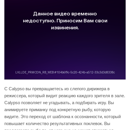
С Calypso вы превращаетесь из слепого дирижера в
режиссера, который видит реакцию каждого зрителя в зале.
Calypso позволяет не угадывать, а подбирать игру. Вы
анимируете приманку под конкретную рыбу, которую
видите. Это переход от шаблона к осознанности, который
повышает количество результативных поклевок. Вы