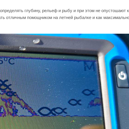
 определять глубину, рельеф и рыбу и при этом не опустошают 
ать отличным помощником на летней рыбалке и как максимальн