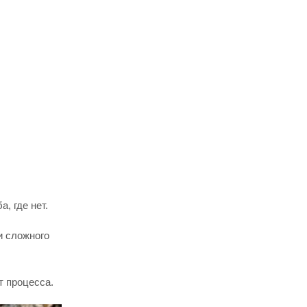
, где нет.
и сложного
т процесса.