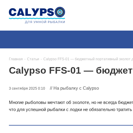
Главная
-
Статьи
-
Calypso FFS-01 — бюджетный портативный эхолот д
Calypso FFS-01 — бюджет
// На рыбалку с Calypso
3 сентября 2025 0:10
Многие рыболовы мечтают об эхолоте, но не всегда бюджет
что для успешной рыбалки с лодки не обязательно тратить