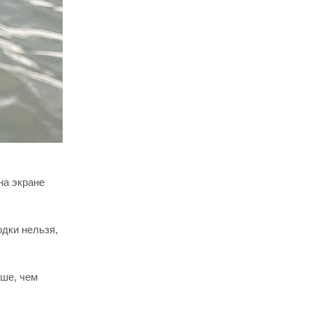
на экране
одки нельзя,
ьше, чем