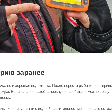
орию заранее
ача, но и хорошая подготовка. После нереста рыба меняет при
одье. Если заранее разобраться, где она обитает, можно сразу 
одоему.
лы, коряги, участки с водной растительностью — все это есте