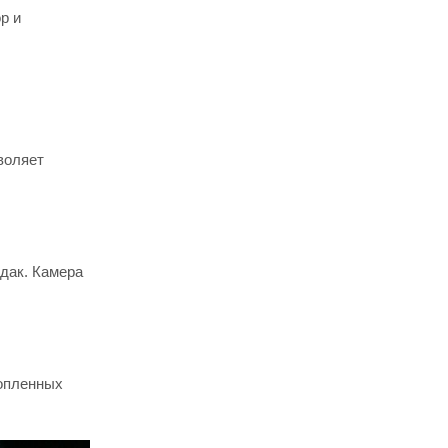
р и
воляет
удак. Камера
топленных