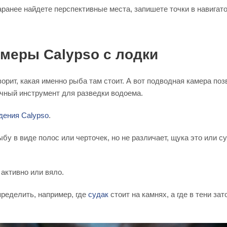
аранее найдете перспективные места, запишете точки в навигато
меры Calypso с лодки
орит, какая именно рыба там стоит. А вот подводная камера поз
ичный инструмент для разведки водоема.
дения Calypso
.
у в виде полос или черточек, но не различает, щука это или с
 активно или вяло.
пределить, например, где
судак
стоит на камнях, а где в тени за