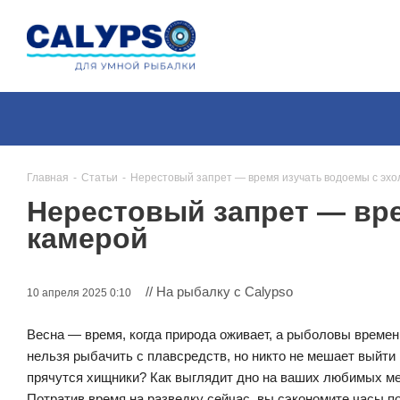
Главная
-
Статьи
-
Нерестовый запрет — время изучать водоемы с эхо
Нерестовый запрет — вр
камерой
// На рыбалку с Calypso
10 апреля 2025 0:10
Весна — время, когда природа оживает, а рыболовы временн
нельзя рыбачить с плавсредств, но никто не мешает выйти 
прячутся хищники? Как выглядит дно на ваших любимых ме
Потратив время на разведку сейчас, вы сэкономите часы пои