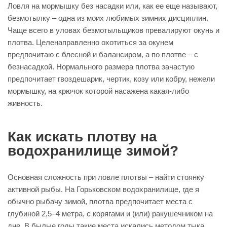
Ловля на мормышку без насадки или, как ее еще называют,
безмотылку – одна из моих любимых зимних дисциплин.
Чаще всего в уловах безмотыльщиков превалируют окунь и
плотва. Целенаправленно охотиться за окунем
предпочитаю с блесной и балансиром, а по плотве – с
безнасадкой. Нормального размера плотва зачастую
предпочитает гвоздешарик, чертик, козу или кобру, нежели
мормышку, на крючок которой насажена какая-либо
живность.
Как искать плотву на
водохранилище зимой?
Основная сложность при ловле плотвы – найти стоянку
активной рыбы. На Горьковском водохранилище, где я
обычно рыбачу зимой, плотва предпочитает места с
глубиной 2,5–4 метра, с корягами и (или) ракушечником на
дне. В былые годы такие места искались методом тыка,