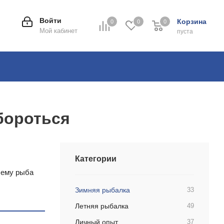
Войти
Корзина
0
0
0
0
Мой кабинет
пуста
 бороться
Категории
чему рыба
Зимняя рыбалка
33
Летняя рыбалка
49
Личный опыт
37